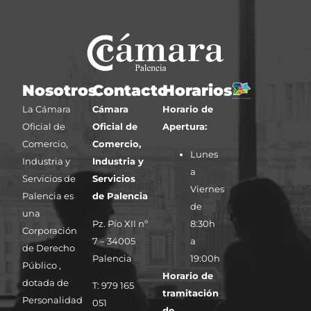
Nosotros
Contacto
Horarios
La Cámara
Cámara
Horario de
Oficial de
Oficial de
Apertura:
Comercio,
Comercio,
Lunes
Industria y
Industria y
a
Servicios de
Servicios
Viernes
Palencia es
de Palencia
de
una
Pz. Pío XII nº
8:30h
Corporación
7 – 34005
a
de Derecho
Palencia
19:00h
Público ,
Horario de
dotada de
T: 979 165
tramitación
Personalidad
051
de