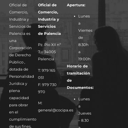
Oficial de
Oficial de
Apertura:
Comercio,
Comercio,
Lunes
Industria y
Industria y
a
Servicios de
Servicios
Viernes
Palencia es
de Palencia
de
una
Pz. Pío XII nº
8:30h
Corporación
7 – 34005
a
de Derecho
Palencia
19:00h
Público ,
Horario de
dotada de
T: 979 165
tramitación
Personalidad
051
de
Jurídica y
F: 979 730
Documentos:
plena
970
capacidad
Lunes
M:
para obrar
a
general@cocipa.es
en el
Jueves
cumplimiento
– 8.30
de sus fines,
a